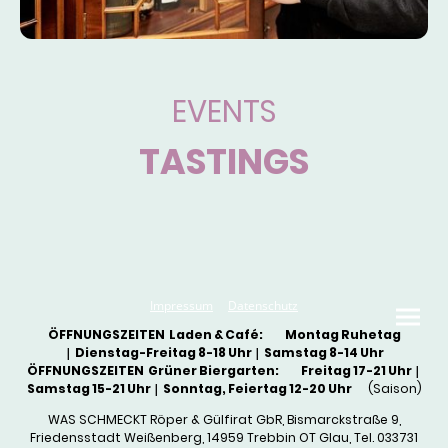
EVENTS
TASTINGS
Impressum
Datenschutz
ÖFFNUNGSZEITEN Laden & Café: Montag Ruhetag
|
Dienstag-Freitag 8-18 Uhr
|
Samstag 8-14 Uhr
ÖFFNUNGSZEITEN Grüner Biergarten: Freitag 17-21 Uhr
|
Samstag 15-21 Uhr
|
Sonntag, Feiertag 12-20 Uhr
(Saison)
WAS SCHMECKT Röper & Gülfirat GbR, Bismarckstraße 9,
Friedensstadt Weißenberg, 14959 Trebbin OT Glau, Tel. 033731