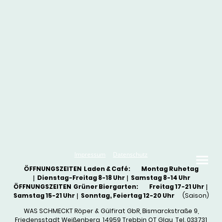
Impressum
Datenschutz
ÖFFNUNGSZEITEN Laden & Café: Montag Ruhetag
|
Dienstag-Freitag 8-18 Uhr
|
Samstag 8-14 Uhr
ÖFFNUNGSZEITEN Grüner Biergarten: Freitag 17-21 Uhr
|
Samstag 15-21 Uhr
|
Sonntag, Feiertag 12-20 Uhr
(Saison)
WAS SCHMECKT Röper & Gülfirat GbR, Bismarckstraße 9,
Friedensstadt Weißenberg, 14959 Trebbin OT Glau, Tel. 033731